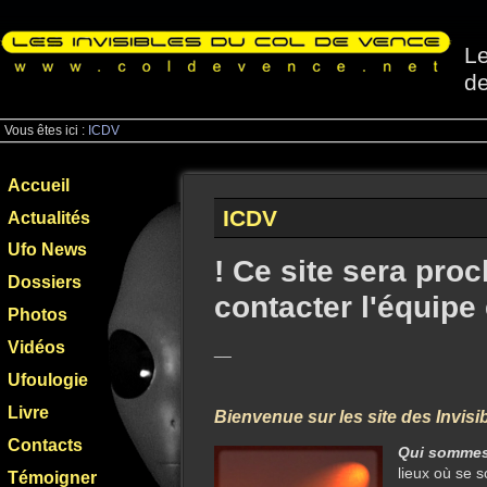
Le
d
Vous êtes ici :
ICDV
Accueil
ICDV
Actualités
Ufo News
! Ce site sera pro
Dossiers
contacter l'équipe
Photos
Vidéos
__
Ufoulogie
Livre
Bienvenue sur les site des Invisi
Contacts
Qui sommes
lieux où se 
Témoigner