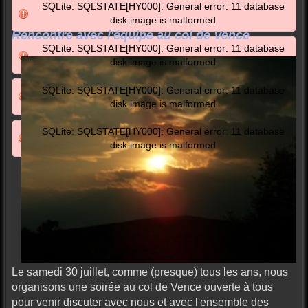
SQLite: SQLSTATE[HY000]: General error: 11 database
disk image is malformed
Rencontre avec l'équipe au col de Vence
SQLite: SQLSTATE[HY000]: General error: 11 database
disk image is malformed
SQLite: SQLSTATE[HY000]: General error: 11 database
disk image is malformed
SQLite: SQLSTATE[HY000]: General error: 11 database
disk image is malformed
Le samedi 30 juillet, comme (presque) tous les ans, nous
organisons une soirée au col de Vence ouverte à tous
pour venir discuter avec nous et avec l'ensemble des