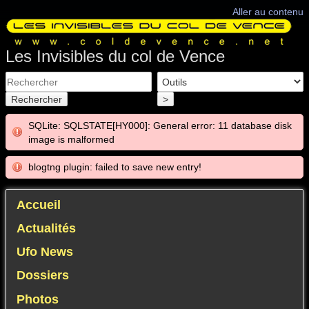
Aller au contenu
Les Invisibles du col de Vence
Rechercher
>
SQLite: SQLSTATE[HY000]: General error: 11 database disk
image is malformed
blogtng plugin: failed to save new entry!
Accueil
Actualités
Ufo News
Dossiers
Photos