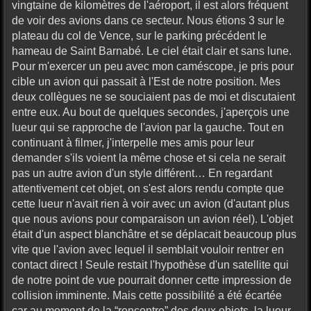
vingtaine de kilomètres de l'aéroport, il est alors fréquent
de voir des avions dans ce secteur. Nous étions 3 sur le
plateau du col de Vence, sur le parking précédent le
hameau de Saint Barnabé. Le ciel était clair et sans lune.
Pour m'exercer un peu avec mon caméscope, je pris pour
cible un avion qui passait à l'Est de notre position. Mes
deux collègues ne se souciaient pas de moi et discutaient
entre eux. Au bout de quelques secondes, j'aperçois une
lueur qui se rapproche de l'avion par la gauche. Tout en
continuant à filmer, j'interpelle mes amis pour leur
demander s'ils voient la même chose et si cela ne serait
pas un autre avion d'un style différent… En regardant
attentivement cet objet, on s'est alors rendu compte que
cette lueur n'avait rien à voir avec un avion (d'autant plus
que nous avions pour comparaison un avion réel). L'objet
était d'un aspect blanchâtre et se déplacait beaucoup plus
vite que l'avion avec lequel il semblait vouloir rentrer en
contact direct ! Seule restait l'hypothèse d'un satellite qui
de notre point de vue pourrait donner cette impression de
collision imminente. Mais cette possibilité a été écartée
car au moment de la “rencontre” des deux objets, la lueur